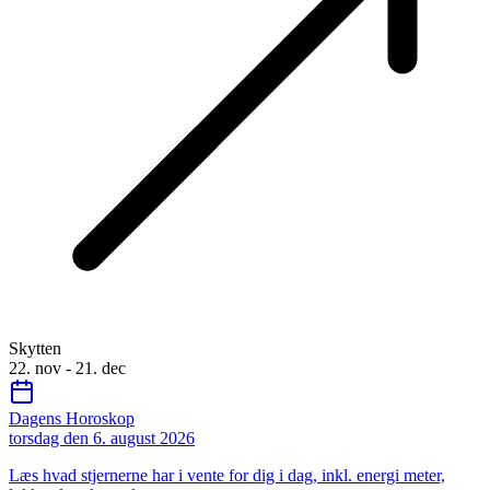
Skytten
22. nov - 21. dec
Dagens Horoskop
torsdag den 6. august 2026
Læs hvad stjernerne har i vente for dig i dag, inkl. energi meter,