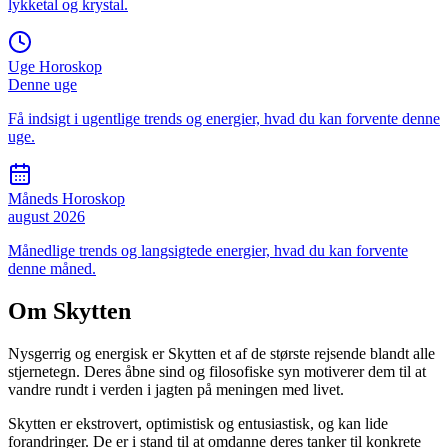
lykketal og krystal.
Uge Horoskop
Denne uge
Få indsigt i ugentlige trends og energier, hvad du kan forvente denne
uge.
Måneds Horoskop
august 2026
Månedlige trends og langsigtede energier, hvad du kan forvente
denne måned.
Om
Skytten
Nysgerrig og energisk er Skytten et af de største rejsende blandt alle
stjernetegn. Deres åbne sind og filosofiske syn motiverer dem til at
vandre rundt i verden i jagten på meningen med livet.
Skytten er ekstrovert, optimistisk og entusiastisk, og kan lide
forandringer. De er i stand til at omdanne deres tanker til konkrete