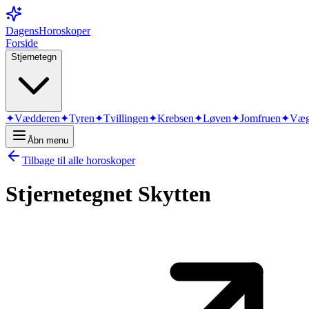
DagensHoroskoper
Forside
Stjernetegn
✦
Vædderen
✦
Tyren
✦
Tvillingen
✦
Krebsen
✦
Løven
✦
Jomfruen
✦
Væg
Åbn menu
Tilbage til alle horoskoper
Stjernetegnet
Skytten