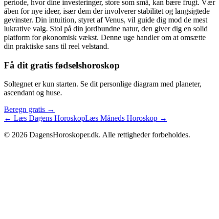
periode, hvor dine investeringer, store som små, kan bære frugt. Vær
åben for nye ideer, især dem der involverer stabilitet og langsigtede
gevinster. Din intuition, styret af Venus, vil guide dig mod de mest
lukrative valg. Stol på din jordbundne natur, den giver dig en solid
platform for økonomisk vækst. Denne uge handler om at omsætte
din praktiske sans til reel velstand.
Få dit gratis fødselshoroskop
Soltegnet er kun starten. Se dit personlige diagram med planeter,
ascendant og huse.
Beregn gratis →
← Læs Dagens Horoskop
Læs Måneds Horoskop →
©
2026
DagensHoroskoper.dk. Alle rettigheder forbeholdes.