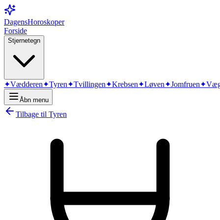
DagensHoroskoper
Forside
Stjernetegn
✦
Vædderen
✦
Tyren
✦
Tvillingen
✦
Krebsen
✦
Løven
✦
Jomfruen
✦
Væg
Åbn menu
Tilbage til
Tyren